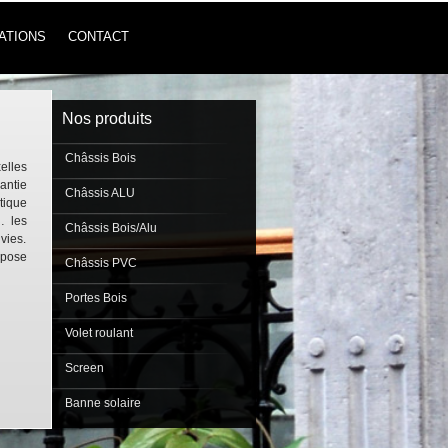
ATIONS
CONTACT
Nos produits
Châssis Bois
elles
antie
Châssis ALU
tique
… les
Châssis Bois/Alu
vies.
opose
Châssis PVC
Portes Bois
Volet roulant
Screen
Banne solaire