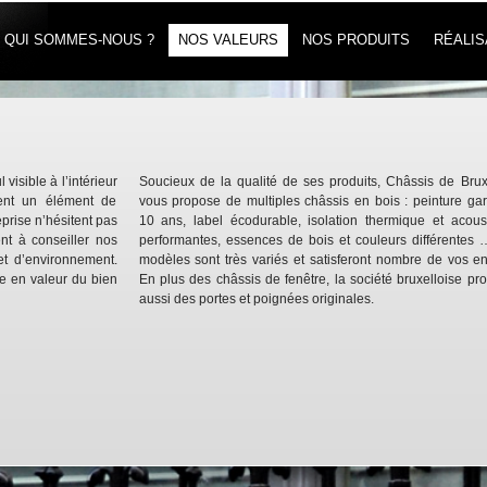
QUI SOMMES-NOUS ?
NOS VALEURS
NOS PRODUITS
RÉALIS
visible à l’intérieur
Soucieux de la qualité de ses produits, Châssis de Brux
ient un élément de
vous propose de multiples châssis en bois : peinture gar
prise n’hésitent pas
10 ans, label écodurable, isolation thermique et acous
nt à conseiller nos
performantes, essences de bois et couleurs différentes 
et d’environnement.
modèles sont très variés et satisferont nombre de vos en
se en valeur du bien
En plus des châssis de fenêtre, la société bruxelloise pr
aussi des portes et poignées originales.